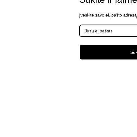
Įveskite savo el. pašto adresą
Suk