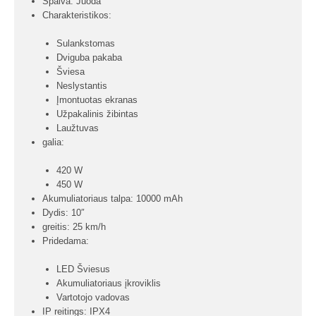
Spalva: Juoda
Charakteristikos:
Sulankstomas
Dviguba pakaba
Šviesa
Neslystantis
Įmontuotas ekranas
Užpakalinis žibintas
Laužtuvas
galia:
420 W
450 W
Akumuliatoriaus talpa: 10000 mAh
Dydis: 10″
greitis: 25 km/h
Pridedama:
LED Šviesus
Akumuliatoriaus įkroviklis
Vartotojo vadovas
IP reitings: IPX4