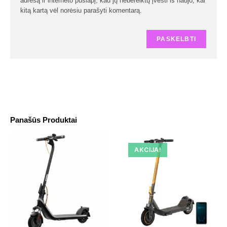
adresą ir interneto puslapį, kad jų nebereiktų įvesti iš naujo, kai
kitą kartą vėl norėsiu parašyti komentarą.
Panašūs Produktai
AKCIJA!