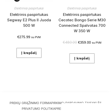
Elektriniai paspirtukai
Elektriniai paspirtukai
Elektrinis paspirtukas
Elektrinis paspirtukas
Segway E2 Plus II Juoda
Cecotec Bongo Serie M30
500 W
Connected Spalvotas 700
W 350 W
€
275.99
su PVM
€
480.00
€
359.00
su PVM
Į krepšelį
Į krepšelį
PREKIŲ GRĄŽINIMO FORMA
PIRKIMO-PARDAVIMO TAISYKLĖS
PRIVATUMO POLITIKA
PREKIŲ PRISTATYMAS