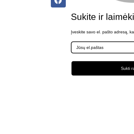
Sukite ir laimėk
Įveskite savo el. pašto adresą, k
Sukti r