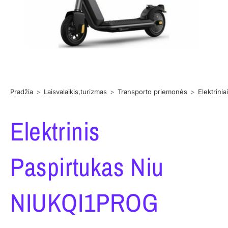
Pradžia
>
Laisvalaikis,turizmas
>
Transporto priemonės
>
Elektrinia
Elektrinis
Paspirtukas Niu
NIUKQI1PROG