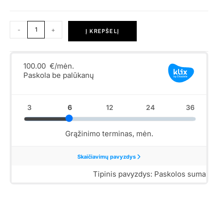
-
+
Į KREPŠELĮ