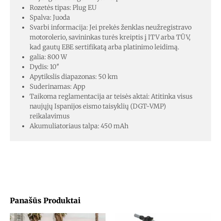
Rozetės tipas: Plug EU
Spalva: Juoda
Svarbi informacija: Jei prekės ženklas neužregistravo
motorolerio, savininkas turės kreiptis į ITV arba TÜV,
kad gautų EBE sertifikatą arba platinimo leidimą.
galia: 800 W
Dydis: 10″
Apytikslis diapazonas: 50 km
Suderinamas: App
Taikoma reglamentacija ar teisės aktai: Atitinka visus
naujųjų Ispanijos eismo taisyklių (DGT-VMP)
reikalavimus
Akumuliatoriaus talpa: 450 mAh
Panašūs Produktai