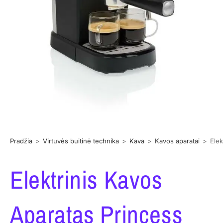
Pradžia
>
Virtuvės buitinė technika
>
Kava
>
Kavos aparatai
>
Ele
Elektrinis Kavos
Aparatas Princess