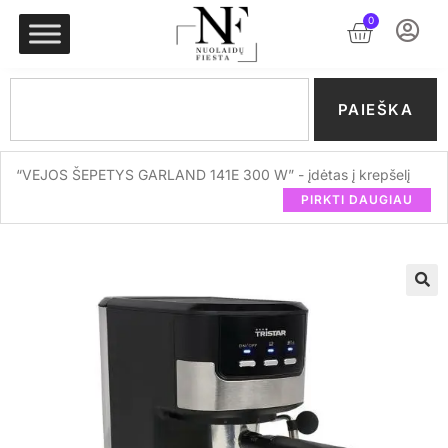
0
PAIEŠKA
“VEJOS ŠEPETYS GARLAND 141E 300 W” - įdėtas į krepšelį
PIRKTI DAUGIAU