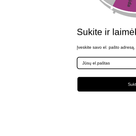
Sukite ir laimė
Įveskite savo el. pašto adresą
Sukt