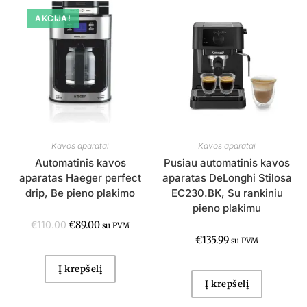
AKCIJA!
Kavos aparatai
Kavos aparatai
Automatinis kavos
Pusiau automatinis kavos
aparatas Haeger perfect
aparatas DeLonghi Stilosa
drip, Be pieno plakimo
EC230.BK, Su rankiniu
pieno plakimu
€
110.00
€
89.00
su PVM
€
135.99
su PVM
Į krepšelį
Į krepšelį