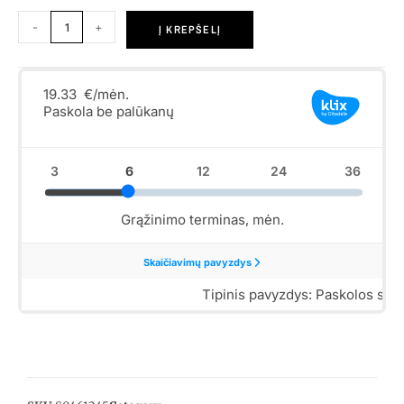
-
+
Į KREPŠELĮ