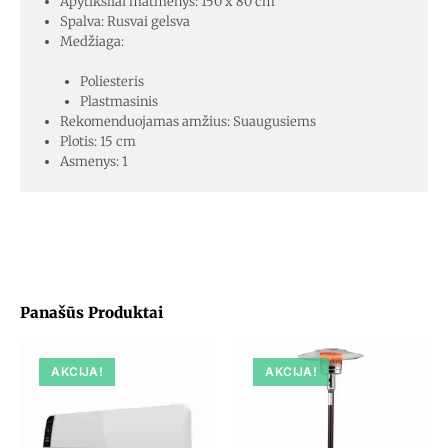
Apytiksliai matmenys: 150 x 80 cm
Spalva: Rusvai gelsva
Medžiaga:
Poliesteris
Plastmasinis
Rekomenduojamas amžius: Suaugusiems
Plotis: 15 cm
Asmenys: 1
Panašūs Produktai
AKCIJA!
AKCIJA!