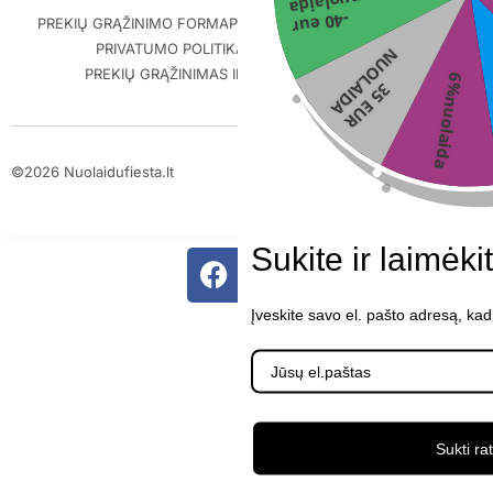
nuolaida
-40 eur
PREKIŲ GRĄŽINIMO FORMA
PIRKIMO-PARDAVIMO TAISYKLĖS
PRIVATUMO POLITIKA
PREKIŲ PRISTATYMAS
N
A
PREKIŲ GRĄŽINIMAS IR GARANTIJA
KONTAKTAI
6%nuolaida
3
5
E
U
R
U
O
L
A
I
D
©2026 Nuolaidufiesta.lt
ScalePeak
Sukite ir laimėki
Įveskite savo el. pašto adresą, ka
Sukti ra