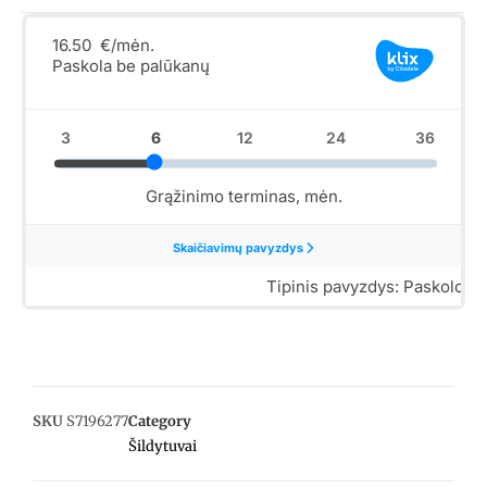
SKU
S7196277
Category
Šildytuvai