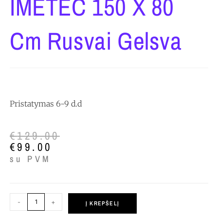
IMETEC 150 X 80
Cm Rusvai Gelsva
Pristatymas 6-9 d.d
€
129.00
€
99.00
su PVM
-
+
Į KREPŠELĮ