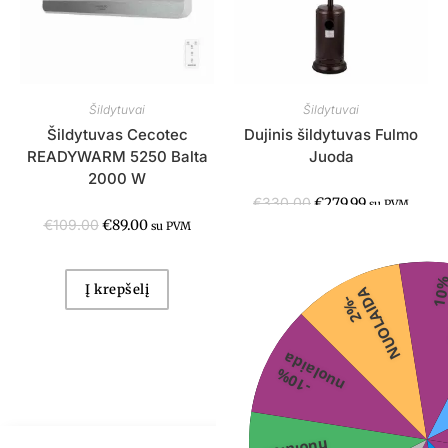
Šildytuvai
Šildytuvai
Šildytuvas Cecotec
Dujinis šildytuvas Fulmo
READYWARM 5250 Balta
Juoda
2000 W
€
330.00
€
279.99
su PVM
€
109.00
€
89.00
su PVM
Į krepšelį
Į krepšelį
A
2
%
-
N
U
O
L
A
I
D
a
-
1
0
%
n
u
o
l
a
i
d