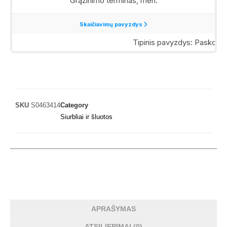
SKU
S0463414
Category
Siurbliai ir šluotos
APRAŠYMAS
ATSILIEPIMAI (0)