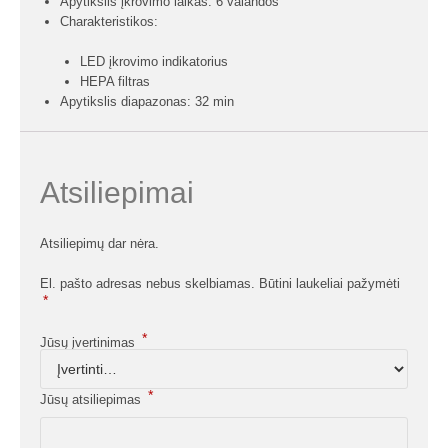
Apytikslis įkrovimo laikas: 6 valandos
Charakteristikos:
LED įkrovimo indikatorius
HEPA filtras
Apytikslis diapazonas: 32 min
Atsiliepimai
Atsiliepimų dar nėra.
El. pašto adresas nebus skelbiamas.
Būtini laukeliai pažymėti
*
*
Jūsų įvertinimas
*
Jūsų atsiliepimas