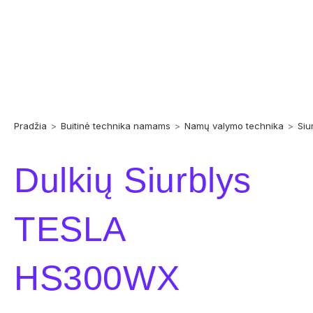
Pradžia
>
Buitinė technika namams
>
Namų valymo technika
>
Siur
Dulkių Siurblys
TESLA
HS300WX