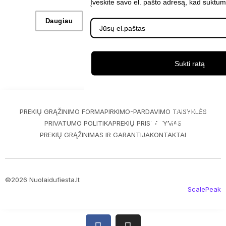
Įveskite savo el. pašto adresą, kad suktum
Daugiau
Į krepšelį
Sukti ratą
PREKIŲ GRĄŽINIMO FORMA
PIRKIMO-PARDAVIMO TAISYKLĖS
PRIVATUMO POLITIKA
PREKIŲ PRISTATYMAS
PREKIŲ GRĄŽINIMAS IR GARANTIJA
KONTAKTAI
©2026 Nuolaidufiesta.lt
ScalePeak