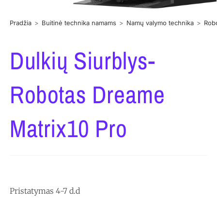
Pradžia
>
Buitinė technika namams
>
Namų valymo technika
>
Robo
Dulkių Siurblys-
Robotas Dreame
Matrix10 Pro
Pristatymas 4-7 d.d