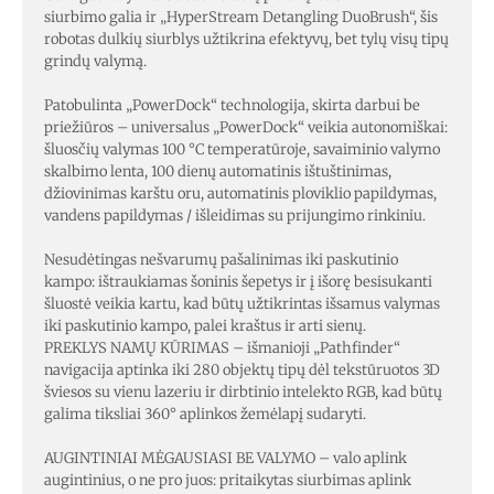
siurbimo galia ir „HyperStream Detangling DuoBrush“, šis
robotas dulkių siurblys užtikrina efektyvų, bet tylų visų tipų
grindų valymą.
Patobulinta „PowerDock“ technologija, skirta darbui be
priežiūros – universalus „PowerDock“ veikia autonomiškai:
šluosčių valymas 100 °C temperatūroje, savaiminio valymo
skalbimo lenta, 100 dienų automatinis ištuštinimas,
džiovinimas karštu oru, automatinis ploviklio papildymas,
vandens papildymas / išleidimas su prijungimo rinkiniu.
Nesudėtingas nešvarumų pašalinimas iki paskutinio
kampo: ištraukiamas šoninis šepetys ir į išorę besisukanti
šluostė veikia kartu, kad būtų užtikrintas išsamus valymas
iki paskutinio kampo, palei kraštus ir arti sienų.
PREKLYS NAMŲ KŪRIMAS – išmanioji „Pathfinder“
navigacija aptinka iki 280 objektų tipų dėl tekstūruotos 3D
šviesos su vienu lazeriu ir dirbtinio intelekto RGB, kad būtų
galima tiksliai 360° aplinkos žemėlapį sudaryti.
AUGINTINIAI MĖGAUSIASI BE VALYMO – valo aplink
augintinius, o ne pro juos: pritaikytas siurbimas aplink