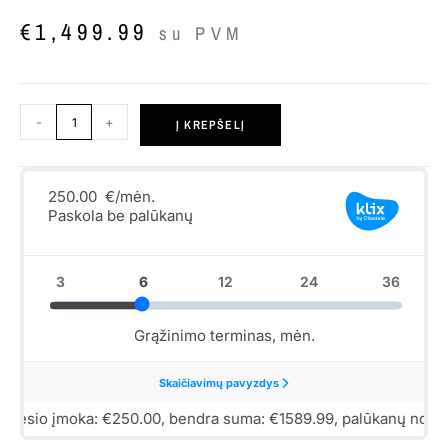
€
1,499.99
su PVM
-
+
Į KREPŠELĮ