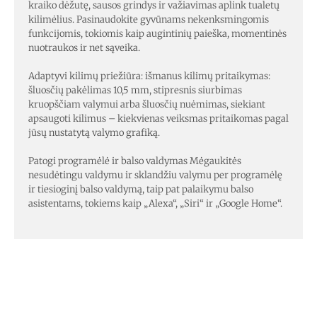
kraiko dėžutę, sausos grindys ir važiavimas aplink tualetų
kilimėlius. Pasinaudokite gyvūnams nekenksmingomis
funkcijomis, tokiomis kaip augintinių paieška, momentinės
nuotraukos ir net sąveika.
Adaptyvi kilimų priežiūra: išmanus kilimų pritaikymas:
šluosčių pakėlimas 10,5 mm, stipresnis siurbimas
kruopščiam valymui arba šluosčių nuėmimas, siekiant
apsaugoti kilimus – kiekvienas veiksmas pritaikomas pagal
jūsų nustatytą valymo grafiką.
Patogi programėlė ir balso valdymas Mėgaukitės
nesudėtingu valdymu ir sklandžiu valymu per programėlę
ir tiesioginį balso valdymą, taip pat palaikymu balso
asistentams, tokiems kaip „Alexa“, „Siri“ ir „Google Home“.