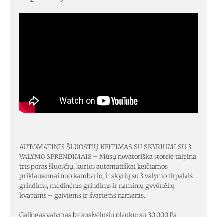
AUTOMATINIS ŠLUOSTIŲ KEITIMAS SU SKYRIUMI SU 3
VALYMO SPRENDIMAIS – Mūsų novatoriška stotelė talpina
tris poras šluosčių, kurios automatiškai keičiamos
priklausomai nuo kambario, ir skyrių su 3 valymo tirpalais
grindims, medinėms grindims ir naminių gyvūnėlių
kvapams – gaiviems ir švariems namams.
Galingas valymas be susivėlusių plaukų: su 30 000 Pa