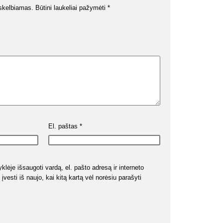
skelbiamas.
Būtini laukeliai pažymėti
*
El. paštas
*
klėje išsaugoti vardą, el. pašto adresą ir interneto
įvesti iš naujo, kai kitą kartą vėl norėsiu parašyti