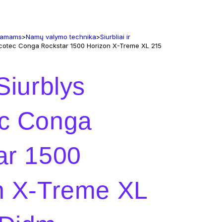
 namams
>
Namų valymo technika
>
Siurbliai ir
ecotec Conga Rockstar 1500 Horizon X-Treme XL 215
Siurblys
c Conga
ar 1500
n X-Treme XL