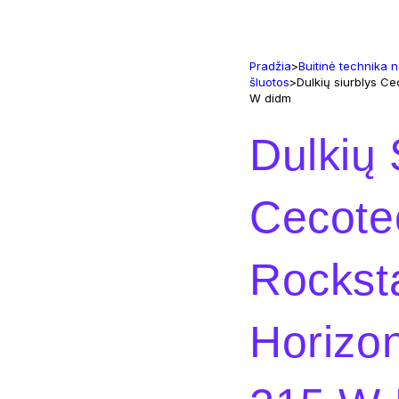
Pradžia
>
Buitinė technika
šluotos
>
Dulkių siurblys C
W didm
Dulkių 
Cecote
Rockst
Horizo