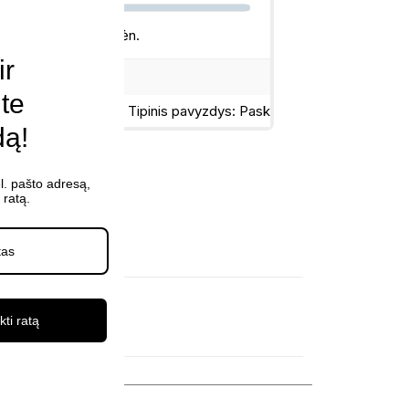
ir
ite
dą!
l. pašto adresą,
ratą.
kti ratą
šluotos