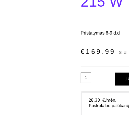
215 W
Pristatymas 6-9 d.d
€
169.99
su
Į 