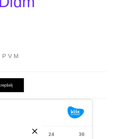
 Didm
 PVM
krepšelį