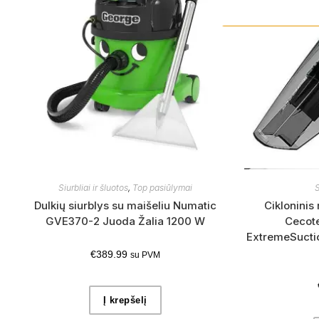
Siurbliai ir šluotos
,
Top pasiūlymai
S
Dulkių siurblys su maišeliu Numatic
Cikloninis 
GVE370-2 Juoda Žalia 1200 W
Cecot
ExtremeSuctio
€
389.99
su PVM
Į krepšelį