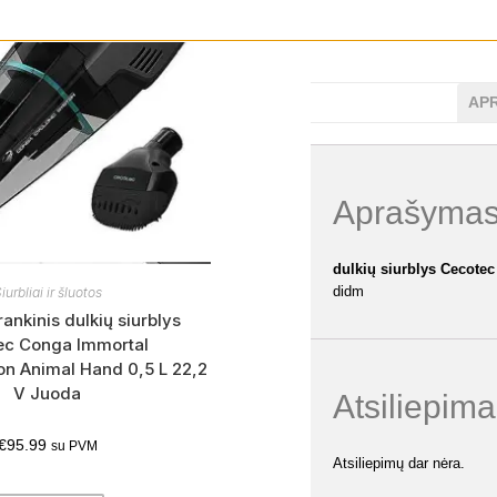
AP
Aprašyma
dulkių siurblys Cecote
didm
iurbliai ir šluotos
rankinis dulkių siurblys
ec Conga Immortal
n Animal Hand 0,5 L 22,2
V Juoda
Atsiliepima
€
95.99
su PVM
Atsiliepimų dar nėra.