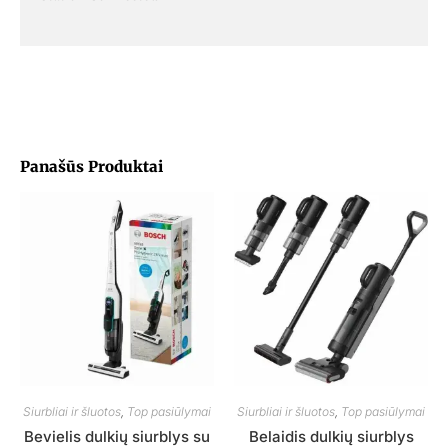
Panašūs Produktai
Siurbliai ir šluotos
,
Top pasiūlymai
Siurbliai ir šluotos
,
Top pasiūlymai
Bevielis dulkių siurblys su
Belaidis dulkių siurblys