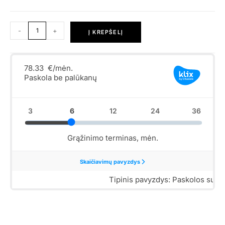
-
+
Į KREPŠELĮ