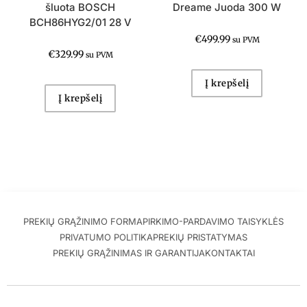
šluota BOSCH
Dreame Juoda 300 W
BCH86HYG2/01 28 V
€
499.99
su PVM
€
329.99
su PVM
Į krepšelį
Į krepšelį
PREKIŲ GRĄŽINIMO FORMA
PIRKIMO-PARDAVIMO TAISYKLĖS
PRIVATUMO POLITIKA
PREKIŲ PRISTATYMAS
PREKIŲ GRĄŽINIMAS IR GARANTIJA
KONTAKTAI