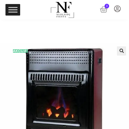
0
AKCIJA!
🔍