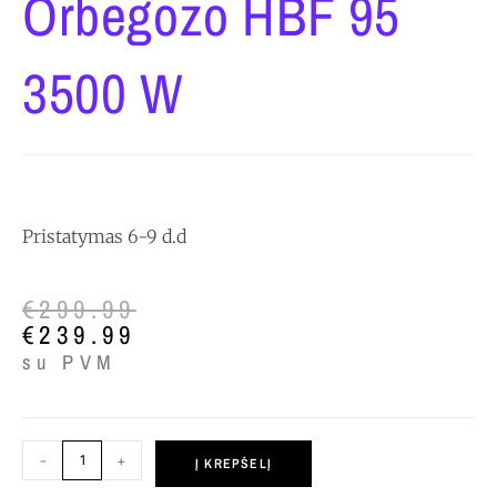
Orbegozo HBF 95
3500 W
Pristatymas 6-9 d.d
€
299.99
€
239.99
su PVM
-
+
Į KREPŠELĮ