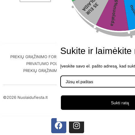
N
A
6%nuolaida
Į krepšelį
3
5
E
U
R
U
O
L
A
I
D
Sukite ir laimėkite
PREKIŲ GRĄŽINIMO FORMA
PIRKIMO-PARDAVIMO TAISYKLĖS
PRIVATUMO POLITIKA
PREKIŲ PRISTATYMAS
Įveskite savo el. pašto adresą, kad suk
PREKIŲ GRĄŽINIMAS IR GARANTIJA
KONTAKTAI
©2026 Nuolaidufiesta.lt
Sukti ratą
ScalePeak