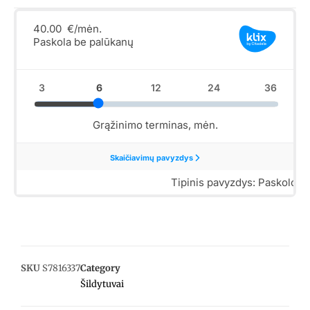
SKU
S7816337
Category
Šildytuvai