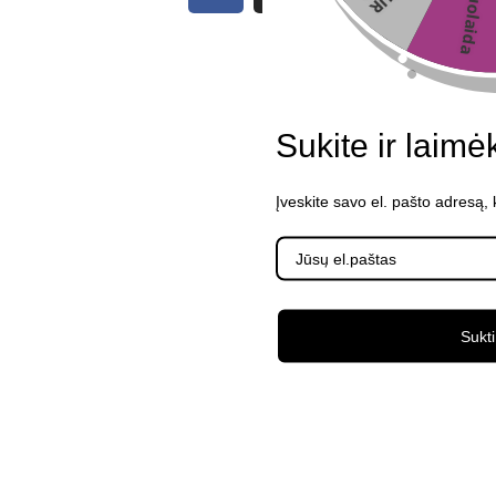
6%nuolaida
Sukite ir laimė
Įveskite savo el. pašto adresą,
Sukti