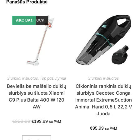
Panašūs Produktai
AKCIJA!
OUT OF STOCK
Siurbliai ir šluotos
,
Top pasiūlymai
Siurbliai ir šluotos
Bevielis be maišelio dulkių
Cikloninis rankinis dulkių
siurblys su šluota Xiaomi
siurblys Cecotec Conga
G9 Plus Balta 400 W 120
Immortal ExtremeSuction
AW
Animal Hand 0,5 L 22,2 V
Juoda
€
229.99
€
199.99
su PVM
€
95.99
su PVM