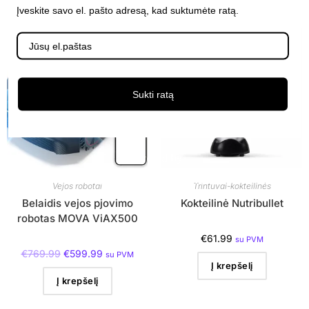
Įveskite savo el. pašto adresą, kad suktumėte ratą.
AKCIJA!
Sukti ratą
Vejos robotai
Trintuvai-kokteilinės
Belaidis vejos pjovimo
Kokteilinė Nutribullet
robotas MOVA ViAX500
€
61.99
su PVM
€
769.99
€
599.99
su PVM
Į krepšelį
Į krepšelį