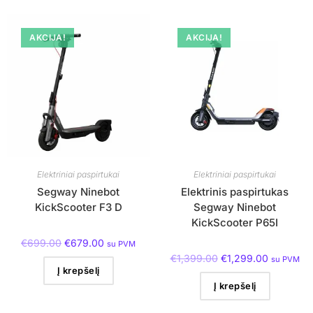
AKCIJA!
AKCIJA!
Elektriniai paspirtukai
Elektriniai paspirtukai
Segway Ninebot
Elektrinis paspirtukas
KickScooter F3 D
Segway Ninebot
KickScooter P65I
€
699.00
€
679.00
su PVM
€
1,399.00
€
1,299.00
su PVM
Į krepšelį
Į krepšelį