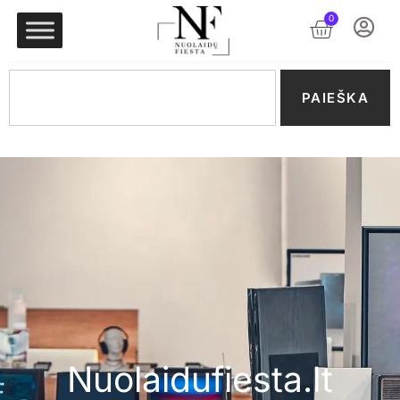
0
PAIEŠKA
Nuolaidufiesta.lt