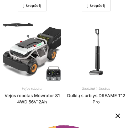
Į krepšelį
Į krepšelį
Vejos robotai
Siurbliai ir šluotos
Vejos robotas Mowrator S1
Dulkių siurblys DREAME T12
4WD 56V12Ah
Pro
€
4,999.99
€
499.99
su PVM
su PVM
Į krepšelį
Į krepšelį