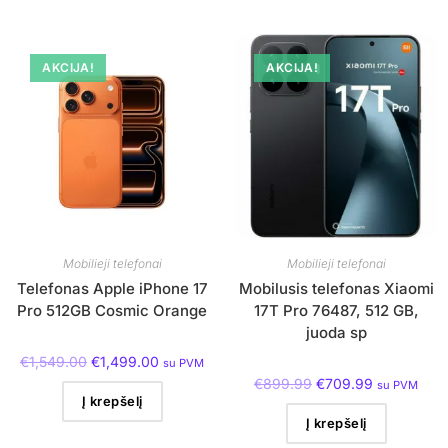
AKCIJA!
AKCIJA!
Mobilieji telefonai
Mobilieji telefonai
Telefonas Apple iPhone 17
Mobilusis telefonas Xiaomi
Pro 512GB Cosmic Orange
17T Pro 76487, 512 GB,
juoda sp
€
1,549.00
€
1,499.00
su PVM
€
899.99
€
709.99
su PVM
Į krepšelį
Į krepšelį