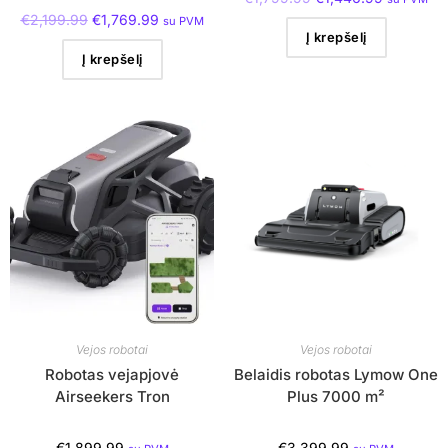
€
2,199.99
€
1,769.99
su PVM
Į krepšelį
Į krepšelį
Vejos robotai
Vejos robotai
Robotas vejapjovė
Belaidis robotas Lymow One
Airseekers Tron
Plus 7000 m²
€
1,899.99
€
3,399.99