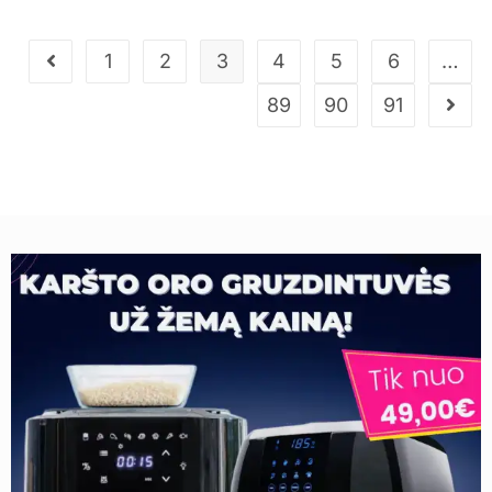
1
2
3
4
5
6
…
89
90
91