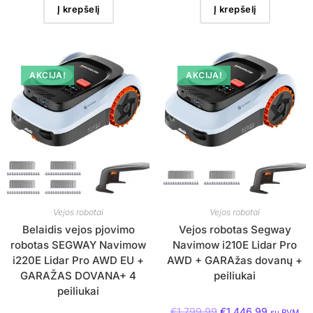
Į krepšelį
Į krepšelį
AKCIJA!
AKCIJA!
Vejos robotai
Vejos robotai
Belaidis vejos pjovimo
Vejos robotas Segway
robotas SEGWAY Navimow
Navimow i210E Lidar Pro
i220E Lidar Pro AWD EU +
AWD + GARAžas dovanų +
GARAŽAS DOVANA+ 4
peiliukai
peiliukai
€
1,799.99
€
1,446.99
su PVM