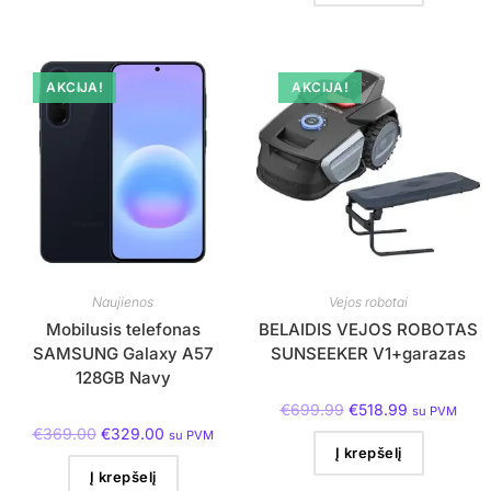
AKCIJA!
AKCIJA!
Naujienos
Vejos robotai
Mobilusis telefonas
BELAIDIS VEJOS ROBOTAS
SAMSUNG Galaxy A57
SUNSEEKER V1+garazas
128GB Navy
€
699.99
€
518.99
su PVM
€
369.00
€
329.00
su PVM
Į krepšelį
Į krepšelį