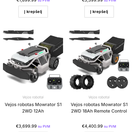
su PVM
su PVM
Į krepšelį
Į krepšelį
Vejos robotai
Vejos robotai
Vejos robotas Mowrator S1
Vejos robotas Mowrator S1
2WD 12Ah
2WD 18Ah Remote Control
€
3,699.99
€
4,400.99
su PVM
su PVM