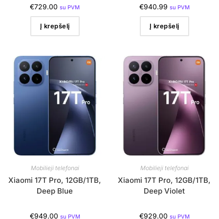
€
729.00
€
940.99
su PVM
su PVM
Į krepšelį
Į krepšelį
Mobilieji telefonai
Mobilieji telefonai
Xiaomi 17T Pro, 12GB/1TB,
Xiaomi 17T Pro, 12GB/1TB,
Deep Blue
Deep Violet
€
949.00
€
929.00
su PVM
su PVM