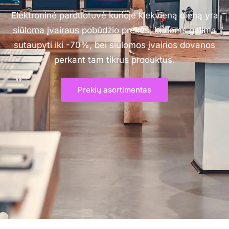
Elektroninė parduotuvė kurioje kiekvieną dieną yra
siūloma įvairaus pobūdžio prekės, kurioms galima
sutaupyti iki -70%, bei siūlomos įvairios dovanos
perkant tam tikrus produktus.
Prekių asortimentas