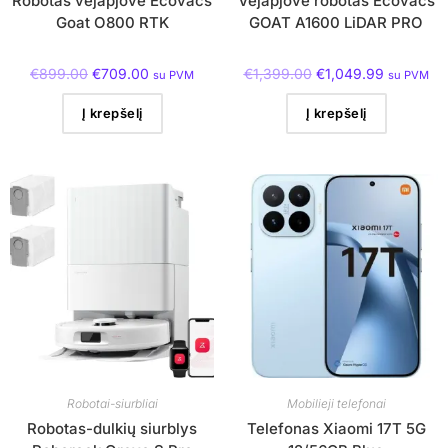
Robotas vejapjovė Ecovacs
Vejapjovė robotas Ecovacs
Goat O800 RTK
GOAT A1600 LiDAR PRO
€
899.00
€
709.00
€
1,399.00
€
1,049.99
su PVM
su PVM
Į krepšelį
Į krepšelį
Robotai-siurbliai
Mobilieji telefonai
Robotas-dulkių siurblys
Telefonas Xiaomi 17T 5G