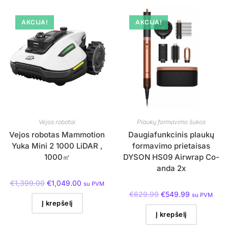
AKCIJA!
AKCIJA!
Vejos robotai
Plaukų formavimo šukos
Vejos robotas Mammotion
Daugiafunkcinis plaukų
Yuka Mini 2 1000 LiDAR ,
formavimo prietaisas
1000㎡
DYSON HS09 Airwrap Co-
anda 2x
€
1,399.00
€
1,049.00
su PVM
€
629.99
€
549.99
su PVM
Į krepšelį
Į krepšelį