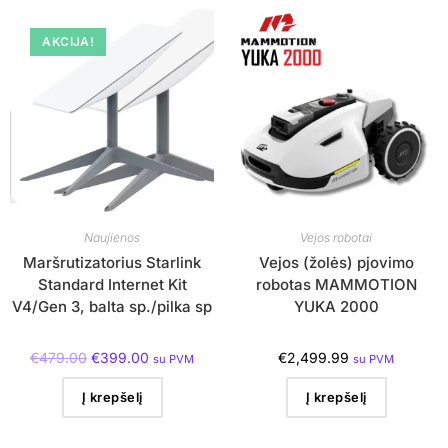
AKCIJA!
Naujienos
Vejos robotai
Maršrutizatorius Starlink
Vejos (žolės) pjovimo
Standard Internet Kit
robotas MAMMOTION
V4/Gen 3, balta sp./pilka sp
YUKA 2000
€
479.00
€
399.00
€
2,499.99
su PVM
su PVM
Į krepšelį
Į krepšelį