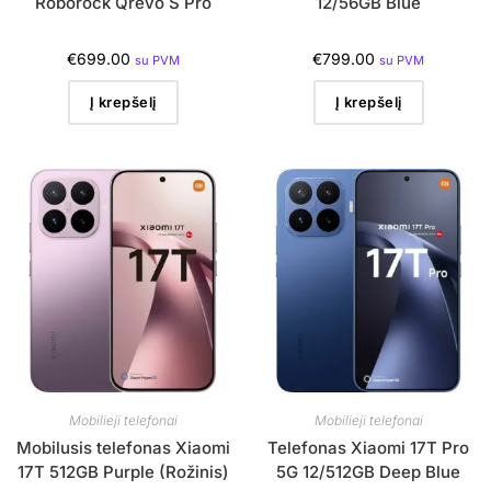
Roborock Qrevo S Pro
12/56GB Blue
€
699.00
€
799.00
su PVM
su PVM
Į krepšelį
Į krepšelį
Mobilieji telefonai
Mobilieji telefonai
Mobilusis telefonas Xiaomi
Telefonas Xiaomi 17T Pro
17T 512GB Purple (Rožinis)
5G 12/512GB Deep Blue