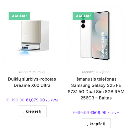
AKCIJA!
AKCIJA!
Robotai-siurbliai
Mobilieji telefonai
Dulkių siurblys-robotas
Išmanusis telefonas
Dreame X60 Ultra
Samsung Galaxy S25 FE
S731 5G Dual Sim 8GB RAM
256GB – Baltas
€
1,199.00
€
1,079.00
su PVM
Į krepšelį
€
599.99
€
508.99
su PVM
Į krepšelį