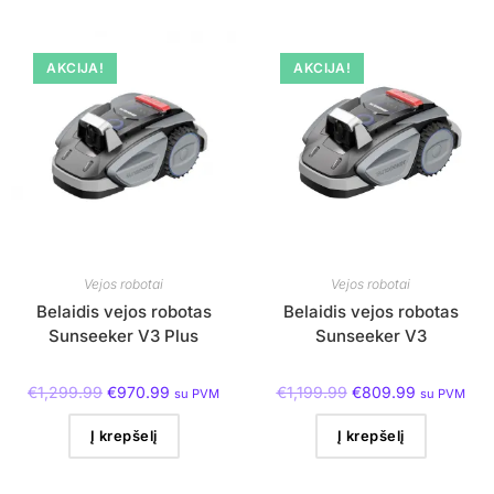
AKCIJA!
AKCIJA!
Vejos robotai
Vejos robotai
Belaidis vejos robotas
Belaidis vejos robotas
Sunseeker V3 Plus
Sunseeker V3
€
1,299.99
€
970.99
€
1,199.99
€
809.99
su PVM
su PVM
Į krepšelį
Į krepšelį